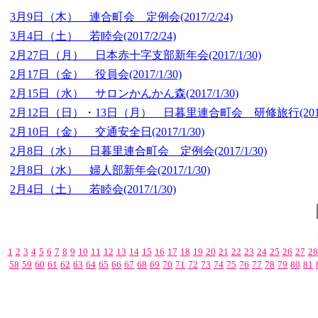
3月9日（木） 連合町会 定例会
(2017/2/24)
3月4日（土） 若睦会
(2017/2/24)
2月27日（月） 日本赤十字支部新年会
(2017/1/30)
2月17日（金） 役員会
(2017/1/30)
2月15日（水） サロンかんかん森
(2017/1/30)
2月12日（日）・13日（月） 日暮里連合町会 研修旅行
(20
2月10日（金） 交通安全日
(2017/1/30)
2月8日（水） 日暮里連合町会 定例会
(2017/1/30)
2月8日（水） 婦人部新年会
(2017/1/30)
2月4日（土） 若睦会
(2017/1/30)
1
2
3
4
5
6
7
8
9
10
11
12
13
14
15
16
17
18
19
20
21
22
23
24
25
26
27
28
58
59
60
61
62
63
64
65
66
67
68
69
70
71
72
73
74
75
76
77
78
79
80
81