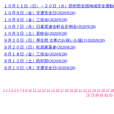
１０月１１日（日）～２０日（火）防犯部全国地域安全運動
１０月９日（金）交通安全日
(2020/9/28)
１０月９日（金）三役会
(2020/9/28)
１０月７日（水）日暮里連合町会定例会
(2020/9/28)
１０月３日（土）若睦会
(2020/9/28)
９月２０日（日）厚生部 古希のお祝いお届け
(2020/8/28)
９月２０日（日）松原家墓参
(2020/8/28)
９月１８日（金）三役会
(2020/8/28)
９月１２日（土）防犯部
(2020/8/28)
９月１０日（木）交通安全日
(2020/8/28)
1
2
3
4
5
6
7
8
9
10
11
12
13
14
15
16
17
18
19
20
21
22
23
24
25
26
27
2
78
79
80
81
82
83