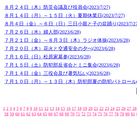
８月２４日（木）防災会議及び役員会
(2023/7/27)
８月１４日（月）～１５日（火）夏期休業日
(2023/7/27)
８月４日（金）～６日（日）三日小親と子の盆踊り
(2023/7/2
７月２６日（水）婦人部
(2023/6/28)
７月２１日（金）～８月３日（木）ラジオ体操
(2023/6/28)
７月２０日（木）花火と交通安全の夕べ
(2023/6/28)
７月１６日（日）松原家墓参
(2023/6/28)
７月１５日（土）防犯部反省会とミニ集会
(2023/6/28)
７月１４日（金）三役会及び暑気払い
(2023/6/28)
７月１０日（月）～１３日（木）防犯部夏の防犯パトロール
1
2
3
4
5
6
7
8
9
10
11
12
13
14
15
16
17
18
19
20
21
22
23
24
25
26
27
28
58
59
60
61
62
63
64
65
66
67
68
69
70
71
72
73
74
75
76
77
78
79
80
81