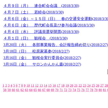
４月９日（月） 連合町会会議
(2018/3/30)
４月７日（土） 若睦会
(2018/3/30)
４月６日（金）～１５日（日） 春の交通安全運動
(2018/3/3
４月６日（金） 歴代町会長及び参与会議
(2018/3/30)
４月４日（水） 評議員選挙開票
(2018/3/30)
４月１日（日） 観桜会
(2018/3/30)
3月20日（火） 各部事業報告、会計報告締め切り
(2018/2/27)
3月18日（日） 松原家墓参
(2018/2/27)
3月16日（金） 観桜会実行委員会
(2018/2/27)
3月16日（金） サロンかんかん森
(2018/2/27)
1
2
3
4
5
6
7
8
9
10
11
12
13
14
15
16
17
18
19
20
21
22
23
24
25
26
27
28
58
59
60
61
62
63
64
65
66
67
68
69
70
71
72
73
74
75
76
77
78
79
80
81