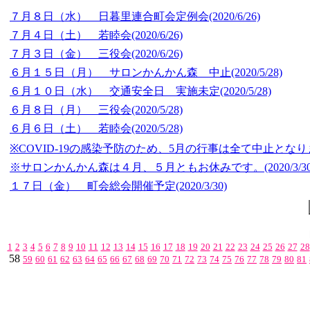
７月８日（水） 日暮里連合町会定例会
(2020/6/26)
７月４日（土） 若睦会
(2020/6/26)
７月３日（金） 三役会
(2020/6/26)
６月１５日（月） サロンかんかん森 中止
(2020/5/28)
６月１０日（水） 交通安全日 実施未定
(2020/5/28)
６月８日（月） 三役会
(2020/5/28)
６月６日（土） 若睦会
(2020/5/28)
※COVID-19の感染予防のため、5月の行事は全て中止とな
※サロンかんかん森は４月、５月ともお休みです。
(2020/3/3
１７日（金） 町会総会開催予定
(2020/3/30)
1
2
3
4
5
6
7
8
9
10
11
12
13
14
15
16
17
18
19
20
21
22
23
24
25
26
27
28
58
59
60
61
62
63
64
65
66
67
68
69
70
71
72
73
74
75
76
77
78
79
80
81