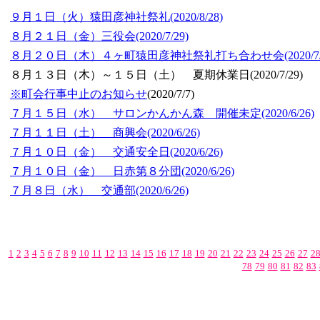
９月１日（火）猿田彦神社祭礼
(2020/8/28)
８月２１日（金）三役会
(2020/7/29)
８月２０日（木）４ヶ町猿田彦神社祭礼打ち合わせ会
(2020/7
８月１３日（木）～１５日（土） 夏期休業日
(2020/7/29)
※町会行事中止のお知らせ
(2020/7/7)
７月１５日（水） サロンかんかん森 開催未定
(2020/6/26)
７月１１日（土） 商興会
(2020/6/26)
７月１０日（金） 交通安全日
(2020/6/26)
７月１０日（金） 日赤第８分団
(2020/6/26)
７月８日（水） 交通部
(2020/6/26)
1
2
3
4
5
6
7
8
9
10
11
12
13
14
15
16
17
18
19
20
21
22
23
24
25
26
27
2
78
79
80
81
82
83