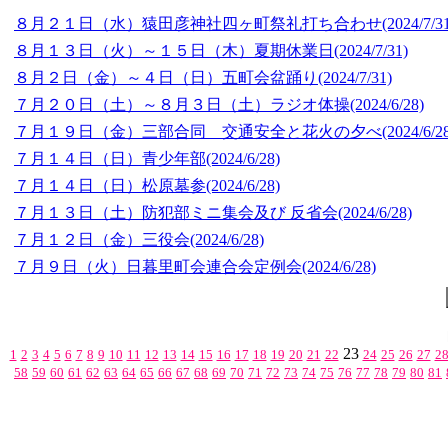
８月２１日（水）猿田彦神社四ヶ町祭礼打ち合わせ
(2024/7/3
８月１３日（火）～１５日（木）夏期休業日
(2024/7/31)
８月２日（金）～４日（日）五町会盆踊り
(2024/7/31)
７月２０日（土）～８月３日（土）ラジオ体操
(2024/6/28)
７月１９日（金）三部合同 交通安全と花火の夕べ
(2024/6/2
７月１４日（日）青少年部
(2024/6/28)
７月１４日（日）松原墓参
(2024/6/28)
７月１３日（土）防犯部ミニ集会及び 反省会
(2024/6/28)
７月１２日（金）三役会
(2024/6/28)
７月９日（火）日暮里町会連合会定例会
(2024/6/28)
23
1
2
3
4
5
6
7
8
9
10
11
12
13
14
15
16
17
18
19
20
21
22
24
25
26
27
2
58
59
60
61
62
63
64
65
66
67
68
69
70
71
72
73
74
75
76
77
78
79
80
81