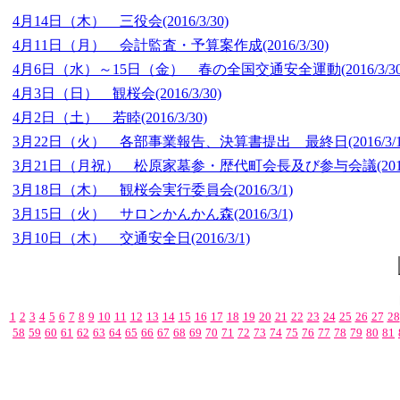
4月14日（木） 三役会
(2016/3/30)
4月11日（月） 会計監査・予算案作成
(2016/3/30)
4月6日（水）～15日（金） 春の全国交通安全運動
(2016/3/3
4月3日（日） 観桜会
(2016/3/30)
4月2日（土） 若睦
(2016/3/30)
3月22日（火） 各部事業報告、決算書提出 最終日
(2016/3/
3月21日（月祝） 松原家墓参・歴代町会長及び参与会議
(20
3月18日（木） 観桜会実行委員会
(2016/3/1)
3月15日（火） サロンかんかん森
(2016/3/1)
3月10日（木） 交通安全日
(2016/3/1)
1
2
3
4
5
6
7
8
9
10
11
12
13
14
15
16
17
18
19
20
21
22
23
24
25
26
27
28
58
59
60
61
62
63
64
65
66
67
68
69
70
71
72
73
74
75
76
77
78
79
80
81