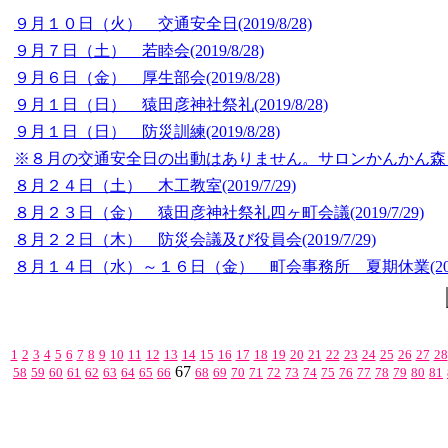
９月１０日（火） 交通安全日
(2019/8/28)
９月７日（土） 若睦会
(2019/8/28)
９月６日（金） 厚生部会
(2019/8/28)
９月１日（日） 猿田彦神社祭礼
(2019/8/28)
９月１日（日） 防災訓練
(2019/8/28)
※８月の交通安全日の出動はありません。サロンかんかん森
８月２４日（土） 木工教室
(2019/7/29)
８月２３日（金） 猿田彦神社祭礼四ヶ町会議
(2019/7/29)
８月２２日（木） 防災会議及び役員会
(2019/7/29)
８月１４日（水）～１６日（金） 町会事務所 夏期休業
(2
1
2
3
4
5
6
7
8
9
10
11
12
13
14
15
16
17
18
19
20
21
22
23
24
25
26
27
28
67
58
59
60
61
62
63
64
65
66
68
69
70
71
72
73
74
75
76
77
78
79
80
81